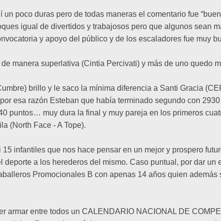
hí un poco duras pero de todas maneras el comentario fue “buen
ues igual de divertidos y trabajosos pero que algunos sean má
vocatoria y apoyo del público y de los escaladores fue muy b
 de manera superlativa (Cintia Percivati) y más de uno quedo ma
umbre) brillo y le saco la mínima diferencia a Santi Gracia (
… por esa razón Esteban que había terminado segundo con 2930 p
40 puntos… muy dura la final y muy pareja en los primeros cua
a (North Face - A Tope).
si 15 infantiles que nos hace pensar en un mejor y prospero fut
 el deporte a los herederos del mismo. Caso puntual, por dar u
aballeros Promocionales B con apenas 14 años quien además 
 poder armar entre todos un CALENDARIO NACIONAL DE COMPET